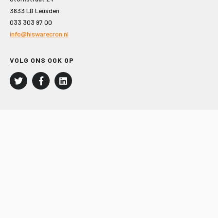
3833 LB Leusden
033 303 97 00
info@hiswarecron.nl
VOLG ONS OOK OP
LEISURE EN RECREATIE
Kampeer- en Bungalowbedrijven
Groepenmarkt
Dagrecreatie
Buitensport
RECRON.nl
JACHTBOUW EN WATERSPORT