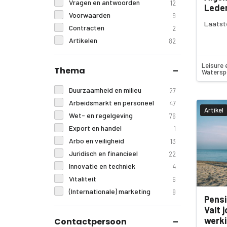
Vragen en antwoorden
12
Lede
Voorwaarden
9
Laatst
Contracten
2
Artikelen
82
Leisure 
Thema
Watersp
Duurzaamheid en milieu
27
Arbeidsmarkt en personeel
47
Artikel
Wet- en regelgeving
76
Export en handel
1
Arbo en veiligheid
13
Juridisch en financieel
22
Innovatie en techniek
4
Vitaliteit
6
(Internationale) marketing
9
Pensi
Valt 
werki
Contactpersoon