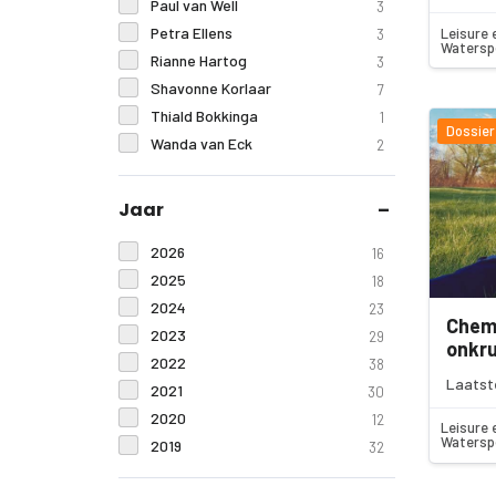
Paul van Well
3
Petra Ellens
Leisure 
3
Watersp
Rianne Hartog
3
Shavonne Korlaar
7
Thiald Bokkinga
1
Dossier
Wanda van Eck
2
Jaar
2026
16
2025
18
2024
23
Chemi
2023
29
onkru
2022
38
Laatst
2021
30
2020
12
Leisure 
Watersp
2019
32