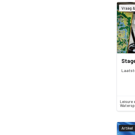
Vraag 
Stag
Laatst
Leisure 
Watersp
Artikel