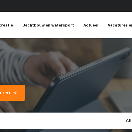
creatie
Jachtbouw en watersport
Actueel
Vacatures e
DEN)
Al