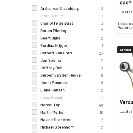
cao?
Arthur van Disseldorp
3
Laatst
Björn Schutz
0
Charlotte de Baat
3
Leisure 
Watersp
Dorien Eilering
7
Geert Dijks
2
Gerdina Krijger
1
Artikel
Herbert van Oord
23
Jan Ybema
2
Jeffrey Belt
10
Jeroen van den Heuvel
6
Joost Bosman
9
Liane Jansen
2
Lucie Schuijt
0
Verzu
Marcel Tap
48
Laatst
Martin Merks
16
Maxine Steketee
2
Michaël Steenhoff
2