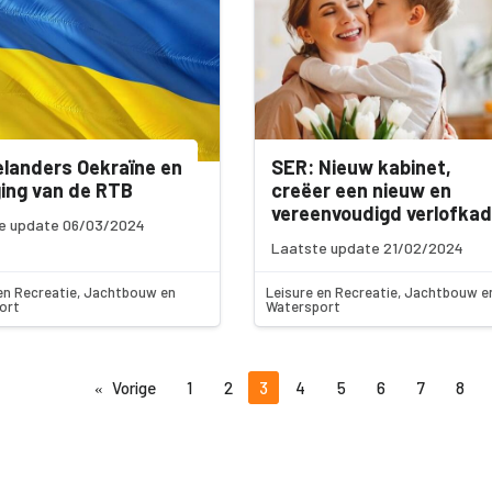
landers Oekraïne en
SER: Nieuw kabinet,
ging van de RTB
creëer een nieuw en
vereenvoudigd verlofkad
e update 06/03/2024
Laatste update 21/02/2024
en Recreatie, Jachtbouw en
Leisure en Recreatie, Jachtbouw e
ort
Watersport
Vorige
1
2
3
4
5
6
7
8