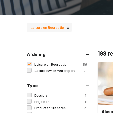
×
Leisure en Recreatie
198 r
Afdeling
Leisure en Recreatie
198
Jachtbouw en Watersport
120
Type
Dossiers
31
Projecten
19
Producten/Diensten
25
Alge