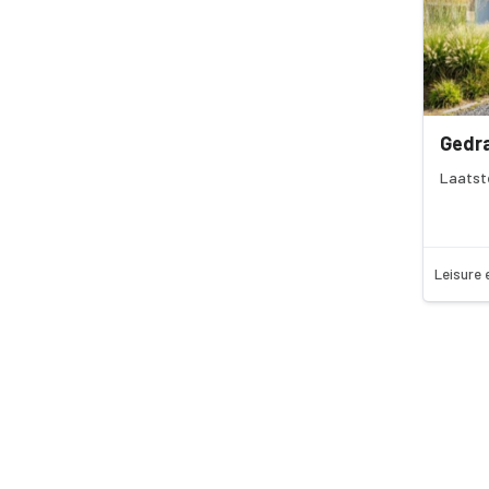
Gedra
Laatst
Leisure 