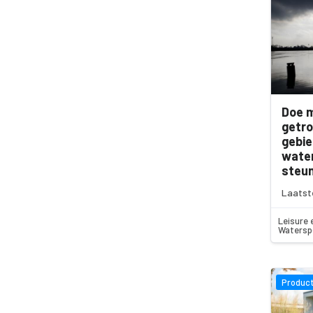
Doe m
getro
gebi
water
steun
Laatst
Leisure 
Watersp
Product