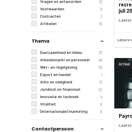
Vragen en antwoorden
12
recre
Voorwaarden
9
juli 2
Contracten
2
Laatst
Artikelen
81
Leisure 
Thema
Duurzaamheid en milieu
27
Arbeidsmarkt en personeel
46
Artikel
Wet- en regelgeving
76
Export en handel
1
Arbo en veiligheid
13
Juridisch en financieel
22
Innovatie en techniek
4
Vitaliteit
6
(Internationale) marketing
9
Payro
Laatst
Contactpersoon