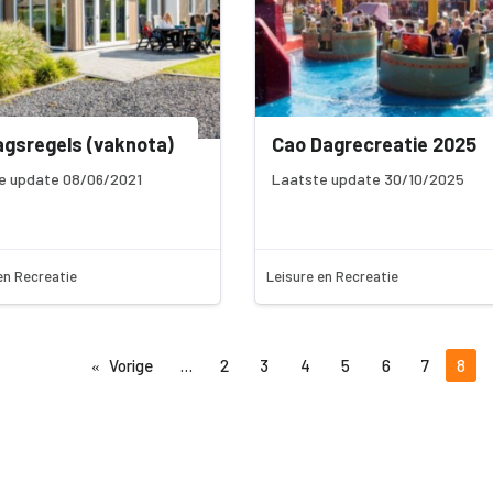
gsregels (vaknota)
Cao Dagrecreatie 2025
e update 08/06/2021
Laatste update 30/10/2025
en Recreatie
Leisure en Recreatie
Vorige
2
3
4
5
6
7
8