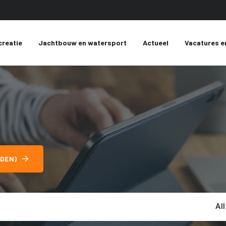
creatie
Jachtbouw en watersport
Actueel
Vacatures e
DEN)
Al