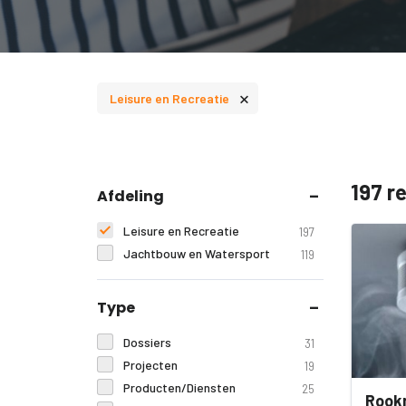
×
Leisure en Recreatie
197 r
Afdeling
Leisure en Recreatie
197
Jachtbouw en Watersport
119
Type
Dossiers
31
Projecten
19
Producten/Diensten
25
Rookm