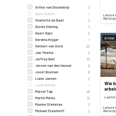
Arthur van Disseldorp
3
Björn Schutz
0
Leisure 
Watersp
Charlotte de Baat
3
Dorien Eilering
7
Geert Dijks
2
Artikel
Gerdina Krijger
1
Herbert van Oord
23
Jan Ybema
2
Jeffrey Belt
10
Jeroen van den Heuvel
6
Joost Bosman
9
Liane Jansen
2
Wie b
Lucie Schuijt
0
arbe
Marcel Tap
48
Laatst
Martin Merks
15
Maxine Steketee
2
Leisure 
Michaël Steenhoff
Watersp
2