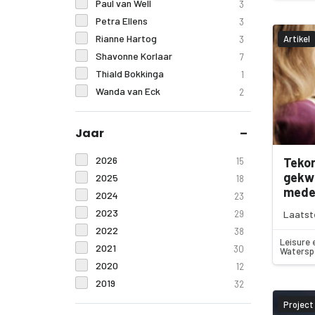
Paul van Well
3
Petra Ellens
3
Rianne Hartog
Artikel
3
Shavonne Korlaar
7
Thiald Bokkinga
1
Wanda van Eck
2
Jaar
2026
Tekor
15
gekwa
2025
18
mede
2024
23
2023
Laatst
29
2022
38
Leisure 
2021
30
Watersp
2020
12
2019
32
Project