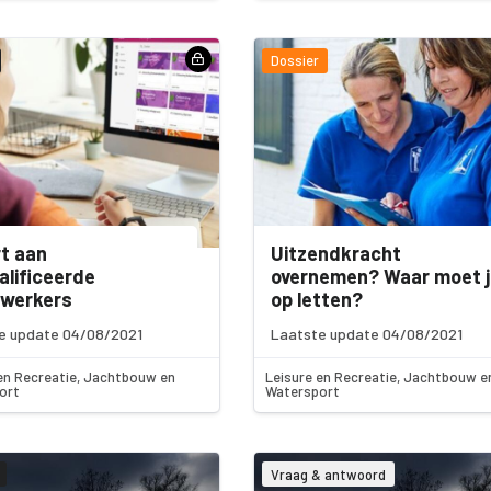
Dossier
t aan
Uitzendkracht
lificeerde
overnemen? Waar moet j
werkers
op letten?
e update 04/08/2021
Laatste update 04/08/2021
en Recreatie, Jachtbouw en
Leisure en Recreatie, Jachtbouw e
ort
Watersport
Vraag & antwoord