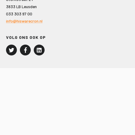
3833 LB Leusden
033 303 97 00
info@hiswarecron.nl
VOLG ONS OOK OP
LEISURE EN RECREATIE
Kampeer- en Bungalowbedrijven
Groepenmarkt
Dagrecreatie
Buitensport
RECRON.nl
JACHTBOUW EN WATERSPORT