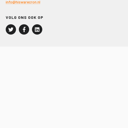
info@hiswarecron.nl
VOLG ONS OOK OP
LEISURE EN RECREATIE
Kampeer- en Bungalowbedrijven
Groepenmarkt
Dagrecreatie
Buitensport
RECRON.nl
JACHTBOUW EN WATERSPORT
Jachtbouw
Waterrecreatie
Handel