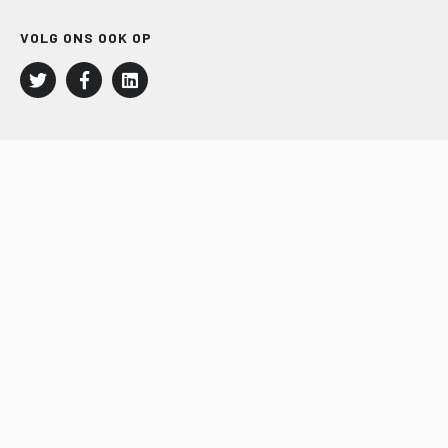
VOLG ONS OOK OP
LEISURE EN RECREATIE
Kampeer- en Bungalowbedrijven
Groepenmarkt
Dagrecreatie
Buitensport
RECRON.nl
JACHTBOUW EN WATERSPORT
Jachtbouw
Waterrecreatie
Handel
HISWA.nl