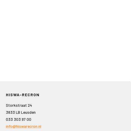
HISWA-RECRON
Storkstraat 24
3833 LB Leusden
033 303 97 00
info@hiswarecron.nl