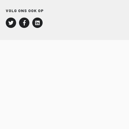
VOLG ONS OOK OP
LEISURE EN RECREATIE
Kampeer- en Bungalowbedrijven
Groepenmarkt
Dagrecreatie
Buitensport
RECRON.nl
JACHTBOUW EN WATERSPORT
Jachtbouw
Waterrecreatie
Handel
HISWA.nl