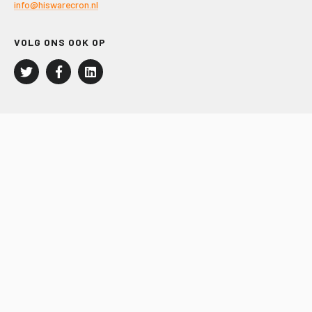
info@hiswarecron.nl
VOLG ONS OOK OP
LEISURE EN RECREATIE
Kampeer- en Bungalowbedrijven
Groepenmarkt
Dagrecreatie
Buitensport
RECRON.nl
JACHTBOUW EN WATERSPORT
Jachtbouw
Waterrecreatie
Handel