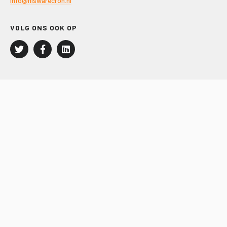
info@hiswarecron.nl
VOLG ONS OOK OP
LEISURE EN RECREATIE
Kampeer- en Bungalowbedrijven
Groepenmarkt
Dagrecreatie
Buitensport
RECRON.nl
JACHTBOUW EN WATERSPORT
Jachtbouw
Waterrecreatie
Handel