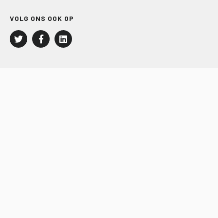
VOLG ONS OOK OP
LEISURE EN RECREATIE
Kampeer- en Bungalowbedrijven
Groepenmarkt
Dagrecreatie
Buitensport
RECRON.nl
JACHTBOUW EN WATERSPORT
Jachtbouw
Waterrecreatie
Handel
HISWA.nl