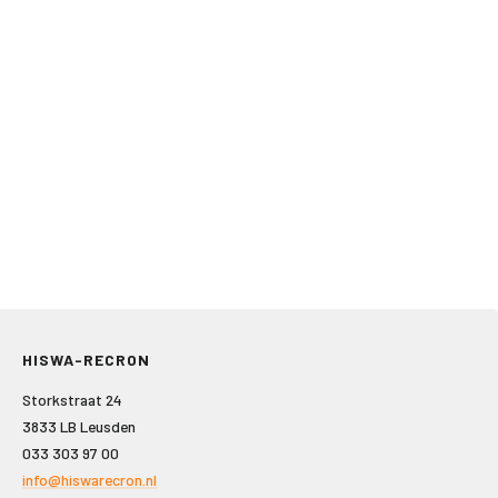
HISWA-RECRON
Storkstraat 24
3833 LB Leusden
033 303 97 00
info@hiswarecron.nl