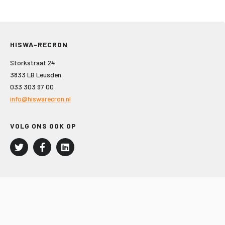
HISWA-RECRON
Storkstraat 24
3833 LB Leusden
033 303 97 00
info@hiswarecron.nl
VOLG ONS OOK OP
LEISURE EN RECREATIE
Kampeer- en Bungalowbedrijven
Groepenmarkt
Dagrecreatie