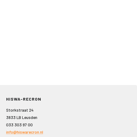
HISWA-RECRON
Storkstraat 24
3833 LB Leusden
033 303 97 00
info@hiswarecron.nl