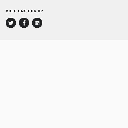
VOLG ONS OOK OP
LEISURE EN RECREATIE
Kampeer- en Bungalowbedrijven
Groepenmarkt
Dagrecreatie
Buitensport
RECRON.nl
JACHTBOUW EN WATERSPORT
Jachtbouw
Waterrecreatie
Handel
HISWA.nl