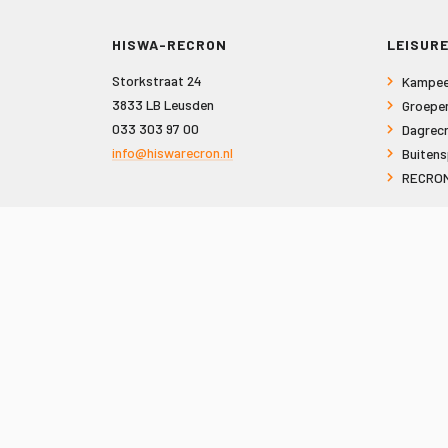
HISWA-RECRON
LEISURE
Storkstraat 24
Kampee
3833 LB Leusden
Groepe
033 303 97 00
Dagrecr
info@hiswarecron.nl
Buitens
RECRON
VOLG ONS OOK OP