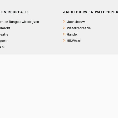
 EN RECREATIE
JACHTBOUW EN WATERSPO
r- en Bungalowbedrijven
Jachtbouw
nmarkt
Waterrecreatie
eatie
Handel
port
HISWA.nl
.nl