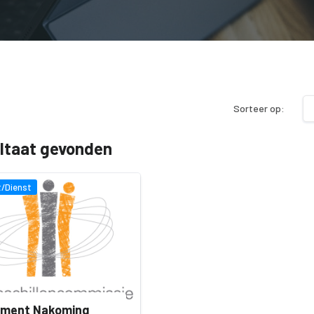
Sorteer op:
ultaat gevonden
/Dienst
ement Nakoming