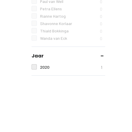
Paul van Well
0
Petra Ellens
0
Rianne Hartog
0
Shavonne Korlaar
0
Thiald Bokkinga
0
Wanda van Eck
0
Jaar
2020
1