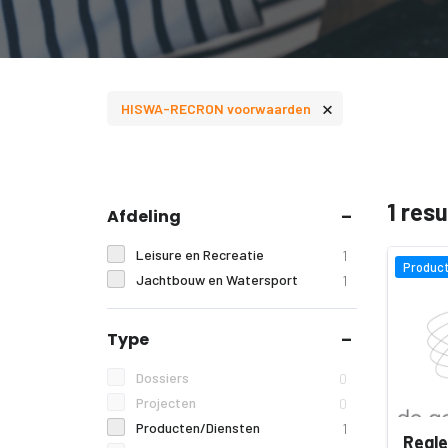
×
HISWA-RECRON voorwaarden
1 res
Afdeling
Leisure en Recreatie
1
Product
Jachtbouw en Watersport
1
Type
Dossiers
0
Projecten
0
Producten/Diensten
1
Regl