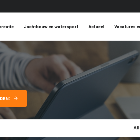
creatie
Jachtbouw en watersport
Actueel
Vacatures e
DEN)
Al