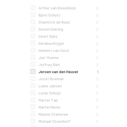
Arthur van Disseldorp
0
Björn Schutz
0
Charlotte de Baat
0
Dorien Eilering
0
Geert Dijks
0
Gerdina Krijger
0
Herbert van Oord
0
Jan Ybema
0
Jeffrey Belt
0
Jeroen van den Heuvel
1
Joost Bosman
0
Liane Jansen
0
Lucie Schuijt
0
Marcel Tap
0
Martin Merks
0
Maxine Steketee
0
Michaël Steenhoff
0