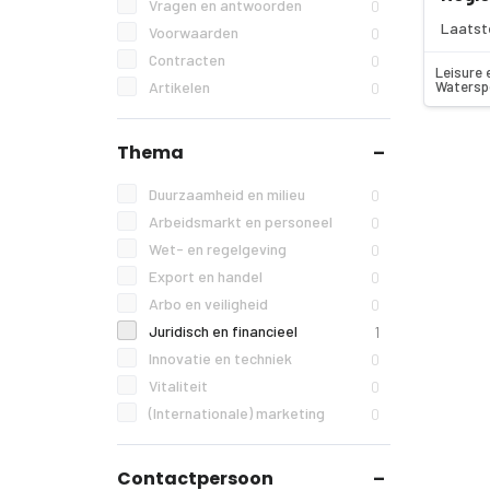
Vragen en antwoorden
0
Laatst
Voorwaarden
0
Contracten
0
Leisure 
Watersp
Artikelen
0
Thema
Duurzaamheid en milieu
0
Arbeidsmarkt en personeel
0
Wet- en regelgeving
0
Export en handel
0
Arbo en veiligheid
0
Juridisch en financieel
1
Innovatie en techniek
0
Vitaliteit
0
(Internationale) marketing
0
Contactpersoon