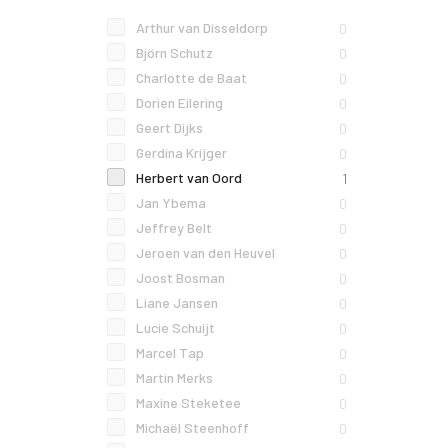
Arthur van Disseldorp
0
Björn Schutz
0
Charlotte de Baat
0
Dorien Eilering
0
Geert Dijks
0
Gerdina Krijger
0
Herbert van Oord
1
Jan Ybema
0
Jeffrey Belt
0
Jeroen van den Heuvel
0
Joost Bosman
0
Liane Jansen
0
Lucie Schuijt
0
Marcel Tap
0
Martin Merks
0
Maxine Steketee
0
Michaël Steenhoff
0