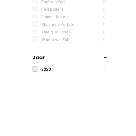
Paul van Well
0
Petra Ellens
0
Rianne Hartog
0
Shavonne Korlaar
0
Thiald Bokkinga
0
Wanda van Eck
0
Jaar
2020
1