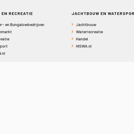
 EN RECREATIE
JACHTBOUW EN WATERSPO
r- en Bungalowbedrijven
Jachtbouw
nmarkt
Waterrecreatie
eatie
Handel
port
HISWA.nl
.nl