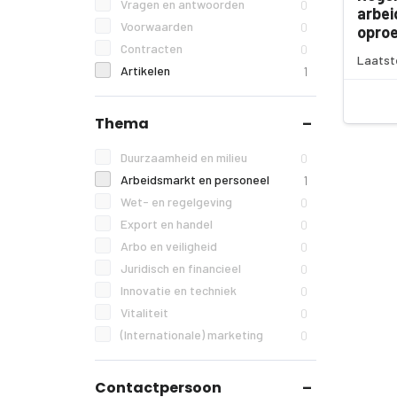
Vragen en antwoorden
0
arbe
Voorwaarden
0
opro
Contracten
0
Laatst
Artikelen
1
Thema
Duurzaamheid en milieu
0
Arbeidsmarkt en personeel
1
Wet- en regelgeving
0
Export en handel
0
Arbo en veiligheid
0
Juridisch en financieel
0
Innovatie en techniek
0
Vitaliteit
0
(Internationale) marketing
0
Contactpersoon