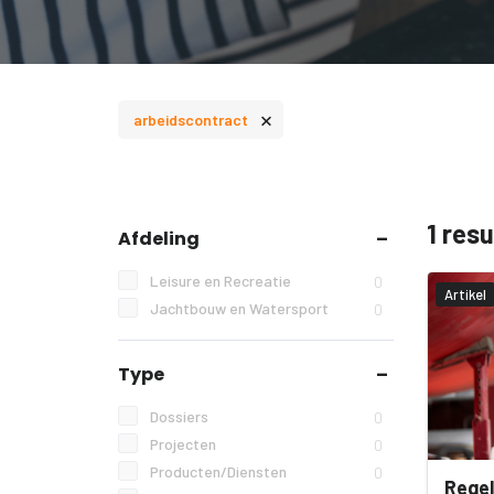
×
arbeidscontract
1 res
Afdeling
Leisure en Recreatie
0
Artikel
Jachtbouw en Watersport
0
Type
Dossiers
0
Projecten
0
Producten/Diensten
0
Regel