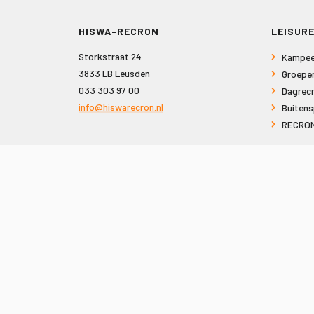
HISWA-RECRON
LEISURE
Storkstraat 24
Kampee
3833 LB Leusden
Groepe
033 303 97 00
Dagrecr
info@hiswarecron.nl
Buitens
RECRON
VOLG ONS OOK OP