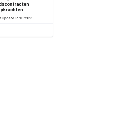
idscontracten
epkrachten
e update 13/01/2025