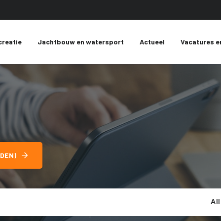
creatie
Jachtbouw en watersport
Actueel
Vacatures e
DEN)
Al