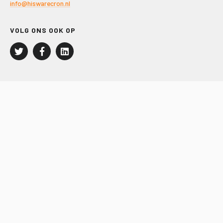
info@hiswarecron.nl
VOLG ONS OOK OP
LEISURE EN RECREATIE
Kampeer- en Bungalowbedrijven
Groepenmarkt
Dagrecreatie
Buitensport
RECRON.nl
JACHTBOUW EN WATERSPORT
Jachtbouw
Waterrecreatie
Handel