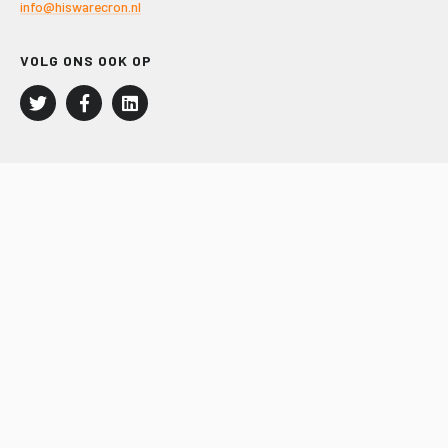
info@hiswarecron.nl
VOLG ONS OOK OP
LEISURE EN RECREATIE
Kampeer- en Bungalowbedrijven
Groepenmarkt
Dagrecreatie
Buitensport
RECRON.nl
JACHTBOUW EN WATERSPORT
Jachtbouw
Waterrecreatie
Handel