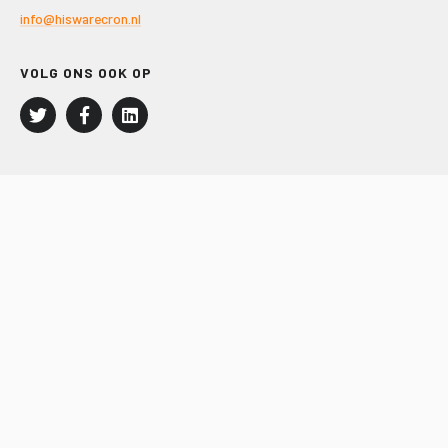
info@hiswarecron.nl
VOLG ONS OOK OP
LEISURE EN RECREATIE
Kampeer- en Bungalowbedrijven
Groepenmarkt
Dagrecreatie
Buitensport
RECRON.nl
JACHTBOUW EN WATERSPORT
Jachtbouw
Waterrecreatie