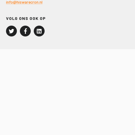
info@hiswarecron.nl
VOLG ONS OOK OP
LEISURE EN RECREATIE
Kampeer- en Bungalowbedrijven
Groepenmarkt
Dagrecreatie
Buitensport
RECRON.nl
JACHTBOUW EN WATERSPORT
Jachtbouw
Waterrecreatie
Handel