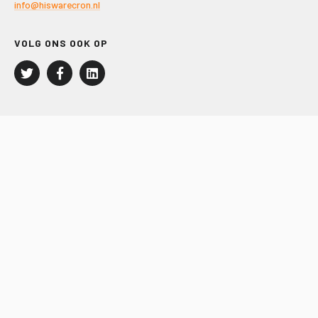
info@hiswarecron.nl
VOLG ONS OOK OP
LEISURE EN RECREATIE
Kampeer- en Bungalowbedrijven
Groepenmarkt
Dagrecreatie
Buitensport
RECRON.nl
JACHTBOUW EN WATERSPORT
Jachtbouw
Waterrecreatie
Handel