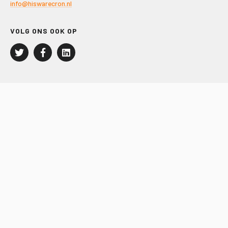
info@hiswarecron.nl
VOLG ONS OOK OP
LEISURE EN RECREATIE
Kampeer- en Bungalowbedrijven
Groepenmarkt
Dagrecreatie
Buitensport
RECRON.nl
JACHTBOUW EN WATERSPORT
Jachtbouw
Waterrecreatie
Handel