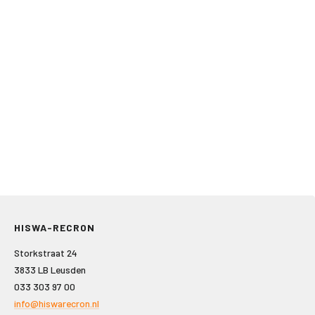
HISWA-RECRON
Storkstraat 24
3833 LB Leusden
033 303 97 00
info@hiswarecron.nl