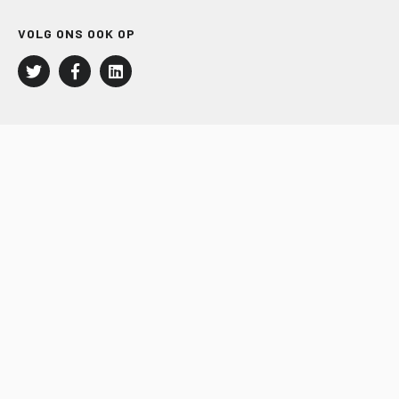
VOLG ONS OOK OP
LEISURE EN RECREATIE
Kampeer- en Bungalowbedrijven
Groepenmarkt
Dagrecreatie
Buitensport
RECRON.nl
JACHTBOUW EN WATERSPORT
Jachtbouw
Waterrecreatie
Handel
HISWA.nl