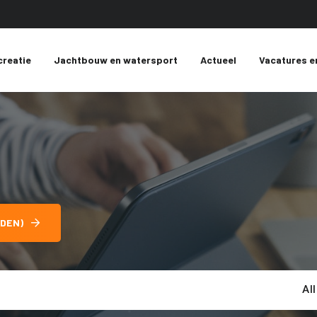
creatie
Jachtbouw en watersport
Actueel
Vacatures e
DEN)
Al