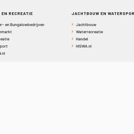
 EN RECREATIE
JACHTBOUW EN WATERSPO
r- en Bungalowbedrijven
Jachtbouw
nmarkt
Waterrecreatie
eatie
Handel
port
HISWA.nl
.nl