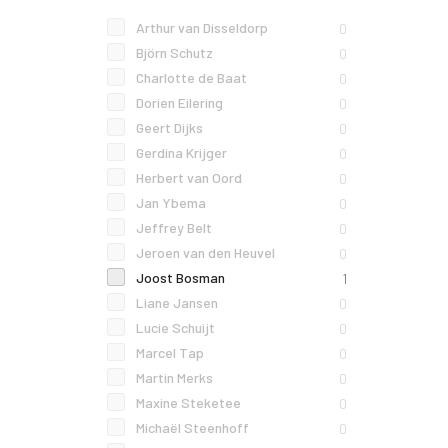
Arthur van Disseldorp
0
Björn Schutz
0
Charlotte de Baat
0
Dorien Eilering
0
Geert Dijks
0
Gerdina Krijger
0
Herbert van Oord
0
Jan Ybema
0
Jeffrey Belt
0
Jeroen van den Heuvel
0
Joost Bosman
1
Liane Jansen
0
Lucie Schuijt
0
Marcel Tap
0
Martin Merks
0
Maxine Steketee
0
Michaël Steenhoff
0