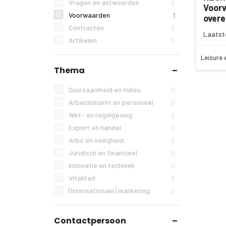
Vragen en antwoorden
0
Voor
Voorwaarden
1
over
Contracten
0
Laatst
Artikelen
0
Leisure 
Thema
Duurzaamheid en milieu
0
Arbeidsmarkt en personeel
0
Wet- en regelgeving
0
Export en handel
0
Arbo en veiligheid
0
Juridisch en financieel
0
Innovatie en techniek
0
Vitaliteit
0
(Internationale) marketing
0
Contactpersoon