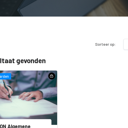
Sorteer op:
ultaat gevonden
arden
ON Algemene