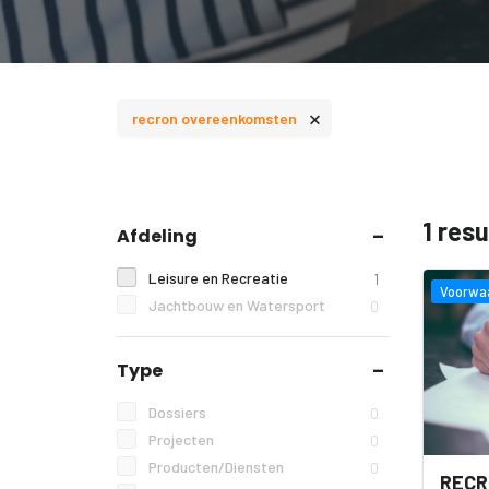
×
recron overeenkomsten
1 res
Afdeling
Leisure en Recreatie
1
Voorwa
Jachtbouw en Watersport
0
Type
Dossiers
0
Projecten
0
Producten/Diensten
0
RECR