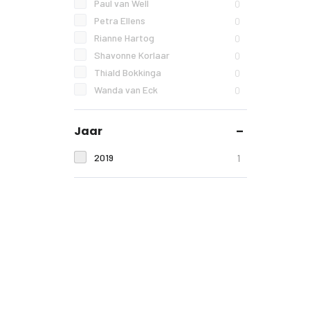
Paul van Well
0
Petra Ellens
0
Rianne Hartog
0
Shavonne Korlaar
0
Thiald Bokkinga
0
Wanda van Eck
0
Jaar
2019
1