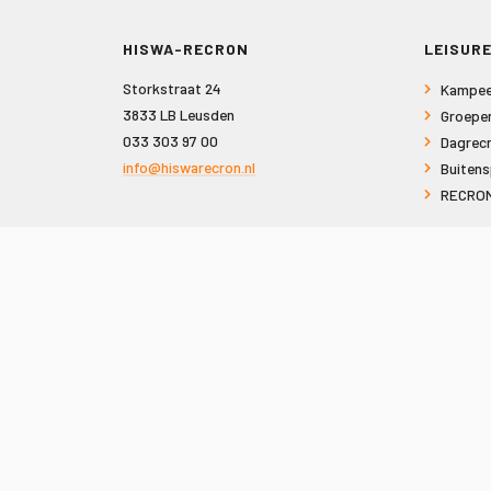
HISWA-RECRON
LEISURE
Storkstraat 24
Kampee
3833 LB Leusden
Groepe
033 303 97 00
Dagrecr
info@hiswarecron.nl
Buitens
RECRON
VOLG ONS OOK OP