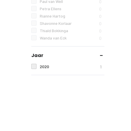
Paul van Well
0
Petra Ellens
0
Rianne Hartog
0
Shavonne Korlaar
0
Thiald Bokkinga
0
Wanda van Eck
0
Jaar
2020
1