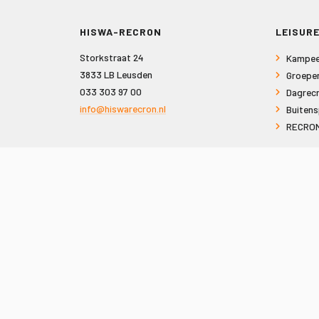
HISWA-RECRON
LEISURE
Storkstraat 24
Kampee
3833 LB Leusden
Groepe
033 303 97 00
Dagrecr
info@hiswarecron.nl
Buitens
RECRON
VOLG ONS OOK OP