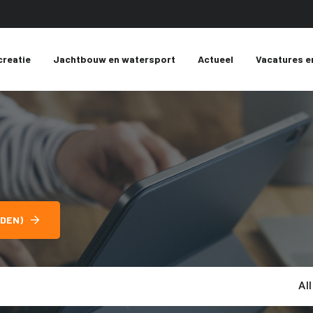
creatie
Jachtbouw en watersport
Actueel
Vacatures e
DEN)
Al