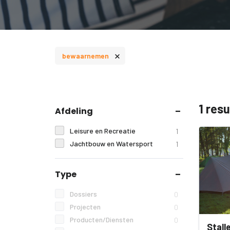
×
bewaarnemen
1 res
Afdeling
Leisure en Recreatie
1
Jachtbouw en Watersport
1
Type
Dossiers
0
Projecten
0
Producten/Diensten
0
Stall