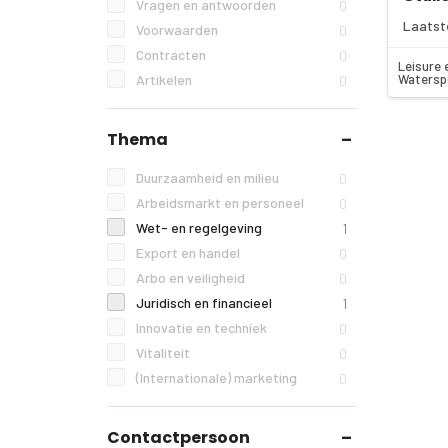
Vragen en antwoorden
0
Laatst
Voorwaarden
0
Contracten
0
Leisure 
Watersp
Artikelen
0
Thema
Duurzaamheid en milieu
0
Arbeidsmarkt en personeel
0
Wet- en regelgeving
1
Export en handel
0
Arbo en veiligheid
0
Juridisch en financieel
1
Innovatie en techniek
0
Vitaliteit
0
(Internationale) marketing
0
Contactpersoon