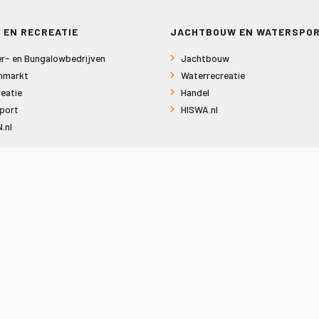
 EN RECREATIE
JACHTBOUW EN WATERSPO
r- en Bungalowbedrijven
Jachtbouw
nmarkt
Waterrecreatie
eatie
Handel
port
HISWA.nl
.nl