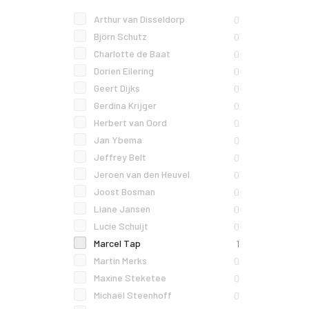
Arthur van Disseldorp
0
Björn Schutz
0
Charlotte de Baat
0
Dorien Eilering
0
Geert Dijks
0
Gerdina Krijger
0
Herbert van Oord
0
Jan Ybema
0
Jeffrey Belt
0
Jeroen van den Heuvel
0
Joost Bosman
0
Liane Jansen
0
Lucie Schuijt
0
Marcel Tap
1
Martin Merks
0
Maxine Steketee
0
Michaël Steenhoff
0