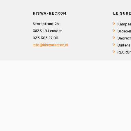
HISWA-RECRON
LEISURE
Storkstraat 24
Kampee
3833 LB Leusden
Groepe
033 303 97 00
Dagrecr
info@hiswarecron.nl
Buitens
RECRON
VOLG ONS OOK OP