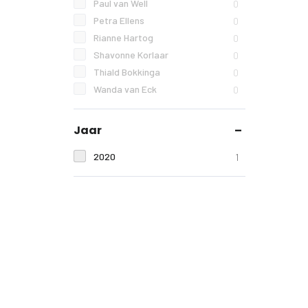
Paul van Well
0
Petra Ellens
0
Rianne Hartog
0
Shavonne Korlaar
0
Thiald Bokkinga
0
Wanda van Eck
0
Jaar
2020
1