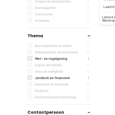
Vragen en antwoorden
0
Laatst
Voorwaarden
0
Contracten
0
Leisure 
Watersp
Artikelen
0
Thema
Duurzaamheid en milieu
0
Arbeidsmarkt en personeel
0
Wet- en regelgeving
1
Export en handel
0
Arbo en veiligheid
0
Juridisch en financieel
1
Innovatie en techniek
0
Vitaliteit
0
(Internationale) marketing
0
Contactpersoon