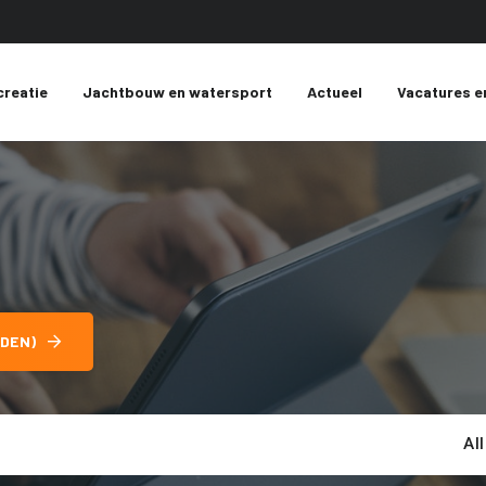
creatie
Jachtbouw en watersport
Actueel
Vacatures e
DEN)
Al