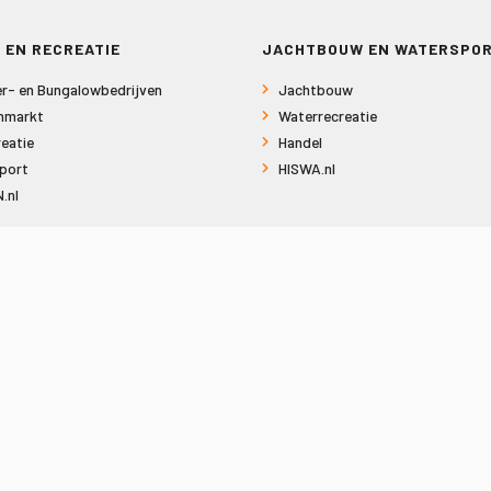
 EN RECREATIE
JACHTBOUW EN WATERSPO
r- en Bungalowbedrijven
Jachtbouw
nmarkt
Waterrecreatie
eatie
Handel
port
HISWA.nl
.nl