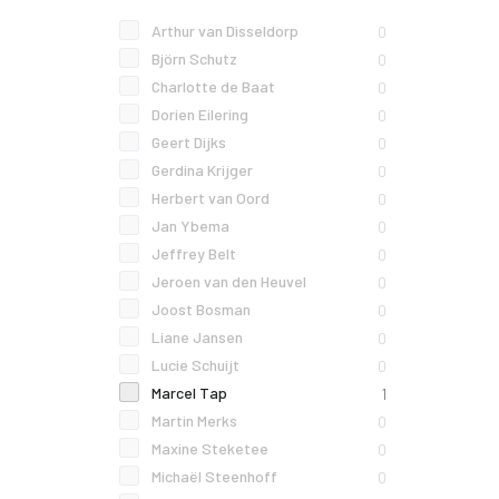
Arthur van Disseldorp
0
Björn Schutz
0
Charlotte de Baat
0
Dorien Eilering
0
Geert Dijks
0
Gerdina Krijger
0
Herbert van Oord
0
Jan Ybema
0
Jeffrey Belt
0
Jeroen van den Heuvel
0
Joost Bosman
0
Liane Jansen
0
Lucie Schuijt
0
Marcel Tap
1
Martin Merks
0
Maxine Steketee
0
Michaël Steenhoff
0