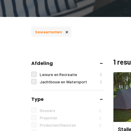
×
bewaarnemen
1 res
Afdeling
Leisure en Recreatie
1
Jachtbouw en Watersport
1
Type
Dossiers
0
Projecten
0
Producten/Diensten
0
Stall