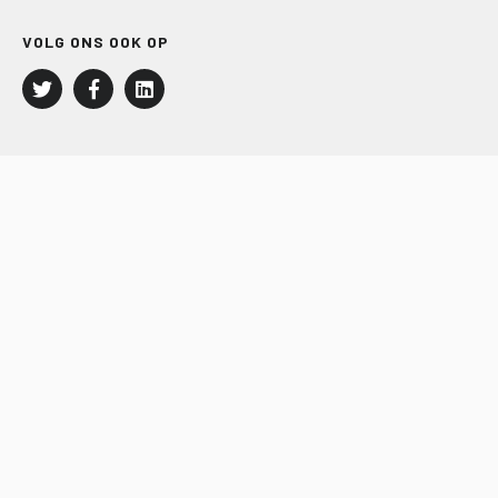
VOLG ONS OOK OP
LEISURE EN RECREATIE
Kampeer- en Bungalowbedrijven
Groepenmarkt
Dagrecreatie
Buitensport
RECRON.nl
JACHTBOUW EN WATERSPORT
Jachtbouw
Waterrecreatie
Handel
HISWA.nl