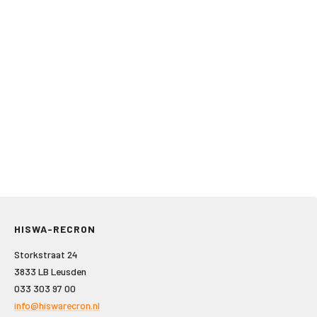
HISWA-RECRON
Storkstraat 24
3833 LB Leusden
033 303 97 00
info@hiswarecron.nl