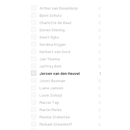
Arthur van Disseldorp
0
Björn Schutz
0
Charlotte de Baat
0
Dorien Eilering
0
Geert Dijks
0
Gerdina Krijger
0
Herbert van Oord
0
Jan Ybema
0
Jeffrey Belt
0
Jeroen van den Heuvel
1
Joost Bosman
0
Liane Jansen
0
Lucie Schuijt
0
Marcel Tap
0
Martin Merks
0
Maxine Steketee
0
Michaël Steenhoff
0