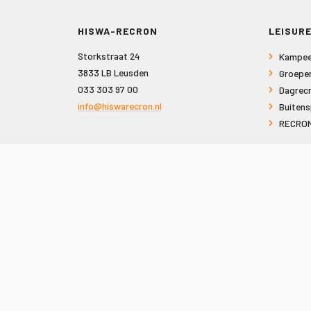
HISWA-RECRON
LEISURE
Storkstraat 24
Kampee
3833 LB Leusden
Groepe
033 303 97 00
Dagrecr
info@hiswarecron.nl
Buitens
RECRON
VOLG ONS OOK OP