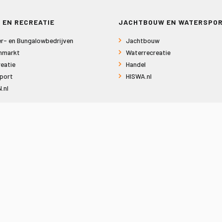
 EN RECREATIE
JACHTBOUW EN WATERSPO
r- en Bungalowbedrijven
Jachtbouw
nmarkt
Waterrecreatie
eatie
Handel
port
HISWA.nl
.nl