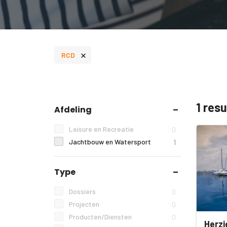
×
RCD
1 res
Afdeling
Leisure en Recreatie
0
Jachtbouw en Watersport
1
Type
Dossiers
0
Projecten
0
Producten/Diensten
0
Herzi