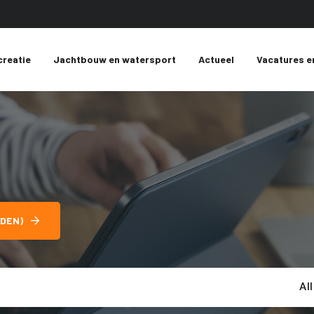
creatie
Jachtbouw en watersport
Actueel
Vacatures e
DEN)
Al