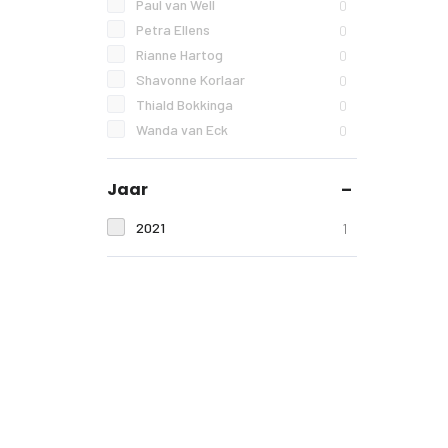
Paul van Well
0
Petra Ellens
0
Rianne Hartog
0
Shavonne Korlaar
0
Thiald Bokkinga
0
Wanda van Eck
0
Jaar
2021
1