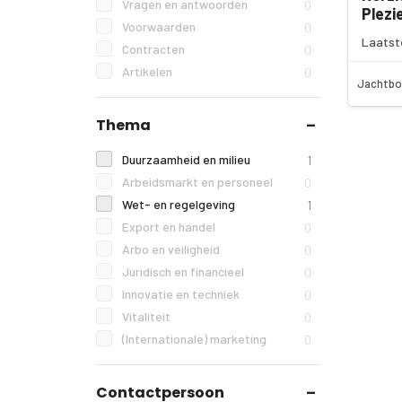
Vragen en antwoorden
0
Plezi
Voorwaarden
0
Laatst
Contracten
0
Artikelen
0
Jachtbo
Thema
Duurzaamheid en milieu
1
Arbeidsmarkt en personeel
0
Wet- en regelgeving
1
Export en handel
0
Arbo en veiligheid
0
Juridisch en financieel
0
Innovatie en techniek
0
Vitaliteit
0
(Internationale) marketing
0
Contactpersoon