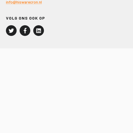
info@hiswarecron.nl
VOLG ONS OOK OP
LEISURE EN RECREATIE
Kampeer- en Bungalowbedrijven
Groepenmarkt
Dagrecreatie
Buitensport
RECRON.nl
JACHTBOUW EN WATERSPORT
Jachtbouw
Waterrecreatie
Handel