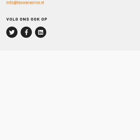
info@hiswarecron.nl
VOLG ONS OOK OP
LEISURE EN RECREATIE
Kampeer- en Bungalowbedrijven
Groepenmarkt
Dagrecreatie
Buitensport
RECRON.nl
JACHTBOUW EN WATERSPORT
Jachtbouw
Waterrecreatie
Handel