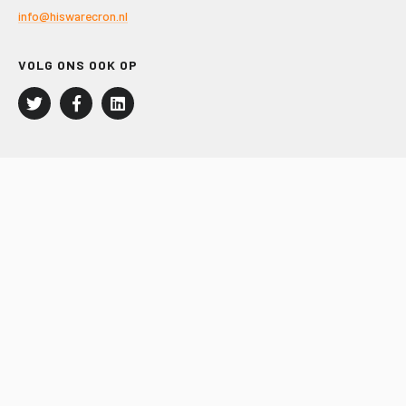
info@hiswarecron.nl
VOLG ONS OOK OP
LEISURE EN RECREATIE
Kampeer- en Bungalowbedrijven
Groepenmarkt
Dagrecreatie
Buitensport
RECRON.nl
JACHTBOUW EN WATERSPORT
Jachtbouw
Waterrecreatie