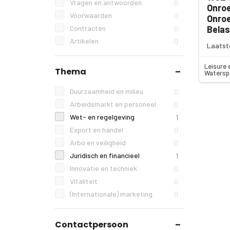
Vragen en antwoorden
0
Onro
Voorwaarden
0
Onro
Contracten
Belas
0
Artikelen
0
Laatst
Leisure 
Thema
Watersp
Duurzaamheid en milieu
0
Arbeidsmarkt en personeel
0
Wet- en regelgeving
1
Export en handel
0
Arbo en veiligheid
0
Juridisch en financieel
1
Innovatie en techniek
0
Vitaliteit
0
(Internationale) marketing
0
Contactpersoon