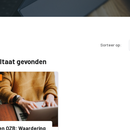
Sorteer op:
ultaat gevonden
en OZB: Waardering