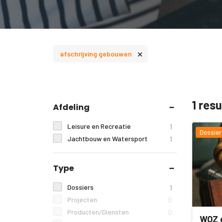
×
afschrijving gebouwen
1 res
Afdeling
Leisure en Recreatie
1
Dossier
Jachtbouw en Watersport
1
Type
Dossiers
1
Projecten
0
Producten/Diensten
0
WOZ 