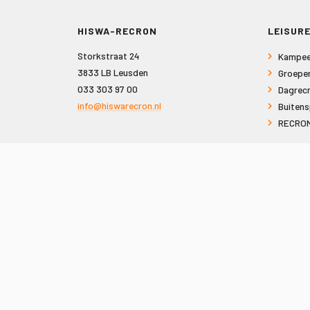
HISWA-RECRON
LEISURE
Storkstraat 24
Kampee
3833 LB Leusden
Groepe
033 303 97 00
Dagrecr
info@hiswarecron.nl
Buitens
RECRON
VOLG ONS OOK OP