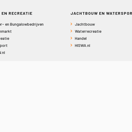
 EN RECREATIE
JACHTBOUW EN WATERSPO
r- en Bungalowbedrijven
Jachtbouw
nmarkt
Waterrecreatie
eatie
Handel
port
HISWA.nl
.nl