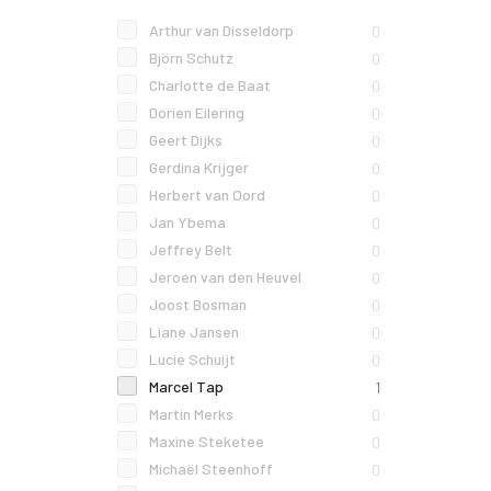
Arthur van Disseldorp
0
Björn Schutz
0
Charlotte de Baat
0
Dorien Eilering
0
Geert Dijks
0
Gerdina Krijger
0
Herbert van Oord
0
Jan Ybema
0
Jeffrey Belt
0
Jeroen van den Heuvel
0
Joost Bosman
0
Liane Jansen
0
Lucie Schuijt
0
Marcel Tap
1
Martin Merks
0
Maxine Steketee
0
Michaël Steenhoff
0