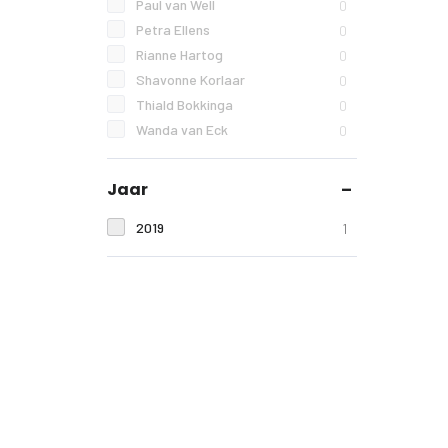
Paul van Well
0
Petra Ellens
0
Rianne Hartog
0
Shavonne Korlaar
0
Thiald Bokkinga
0
Wanda van Eck
0
Jaar
2019
1