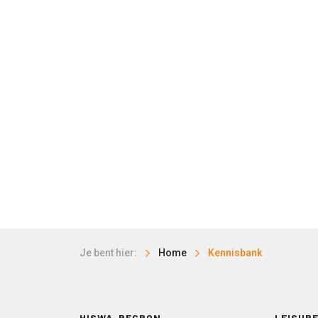
Je bent hier:
Home
Kennisbank
HISWA-RECRON
LEISURE