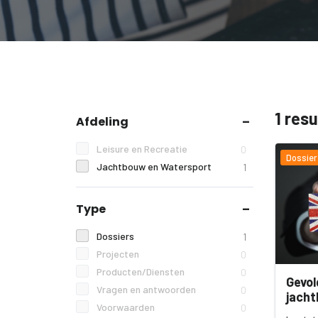
1 res
Afdeling
Leisure en Recreatie
0
Dossier
Jachtbouw en Watersport
1
Type
Dossiers
1
Projecten
0
Producten/Diensten
0
Gevol
Vragen en antwoorden
0
jach
Voorwaarden
0