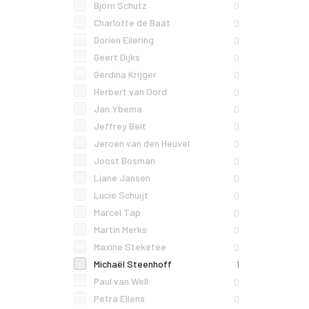
Björn Schutz
0
Charlotte de Baat
0
Dorien Eilering
0
Geert Dijks
0
Gerdina Krijger
0
Herbert van Oord
0
Jan Ybema
0
Jeffrey Belt
0
Jeroen van den Heuvel
0
Joost Bosman
0
Liane Jansen
0
Lucie Schuijt
0
Marcel Tap
0
Martin Merks
0
Maxine Steketee
0
Michaël Steenhoff
1
Paul van Well
0
Petra Ellens
0