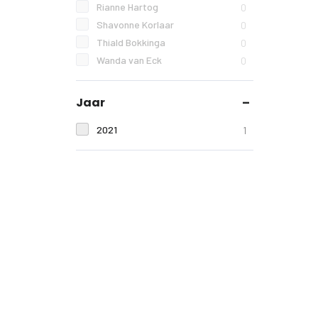
Rianne Hartog
0
Shavonne Korlaar
0
Thiald Bokkinga
0
Wanda van Eck
0
Jaar
2021
1