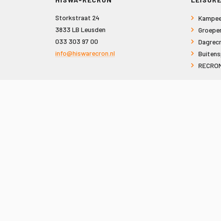
Storkstraat 24
Kampee
3833 LB Leusden
Groepe
033 303 97 00
Dagrecr
info@hiswarecron.nl
Buitens
RECRON
VOLG ONS OOK OP
© 2026