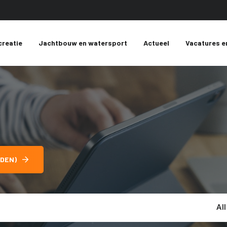
creatie
Jachtbouw en watersport
Actueel
Vacatures e
DEN)
Al