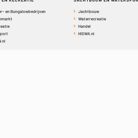
r- en Bungalowbedrijven
Jachtbouw
nmarkt
Waterrecreatie
eatie
Handel
port
HISWA.nl
.nl