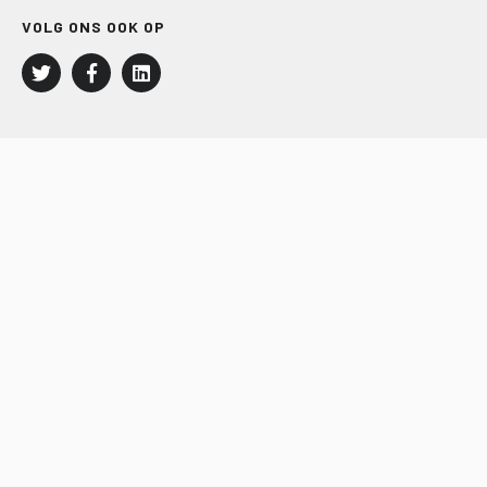
VOLG ONS OOK OP
LEISURE EN RECREATIE
Kampeer- en Bungalowbedrijven
Groepenmarkt
Dagrecreatie
Buitensport
RECRON.nl
JACHTBOUW EN WATERSPORT
Jachtbouw
Waterrecreatie
Handel
HISWA.nl