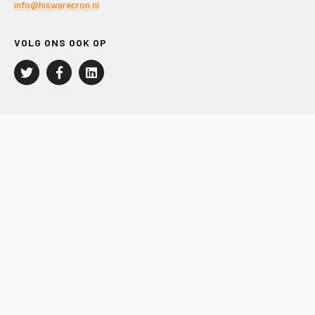
info@hiswarecron.nl
VOLG ONS OOK OP
LEISURE EN RECREATIE
Kampeer- en Bungalowbedrijven
Groepenmarkt
Dagrecreatie
Buitensport
RECRON.nl
JACHTBOUW EN WATERSPORT
Jachtbouw
Waterrecreatie
Handel