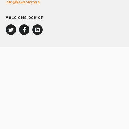
info@hiswarecron.nl
VOLG ONS OOK OP
LEISURE EN RECREATIE
Kampeer- en Bungalowbedrijven
Groepenmarkt
Dagrecreatie
Buitensport
RECRON.nl
JACHTBOUW EN WATERSPORT
Jachtbouw
Waterrecreatie
Handel