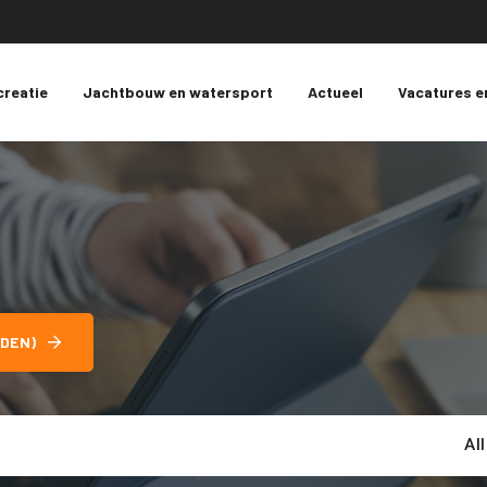
creatie
Jachtbouw en watersport
Actueel
Vacatures e
DEN)
Al