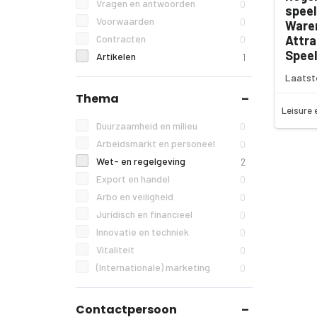
Vragen en antwoorden
0
speel
Voorwaarden
0
Ware
Contracten
Attra
0
Speel
Artikelen
1
Laatst
Thema
Leisure 
Duurzaamheid en milieu
0
Arbeidsmarkt en personeel
0
Wet- en regelgeving
2
Export en handel
0
Arbo en veiligheid
0
Juridisch en financieel
0
Innovatie en techniek
0
Vitaliteit
0
(Internationale) marketing
0
Contactpersoon