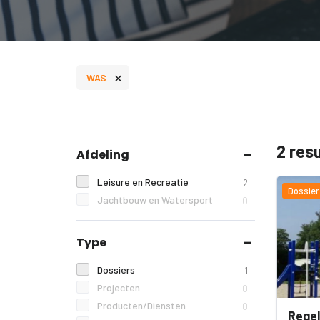
×
WAS
2 res
Afdeling
Leisure en Recreatie
2
Dossier
Jachtbouw en Watersport
0
Type
Dossiers
1
Projecten
0
Producten/Diensten
0
Regel