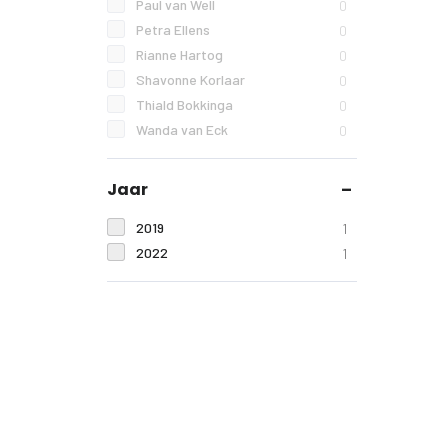
Paul van Well
0
Petra Ellens
0
Rianne Hartog
0
Shavonne Korlaar
0
Thiald Bokkinga
0
Wanda van Eck
0
Jaar
2019
1
2022
1