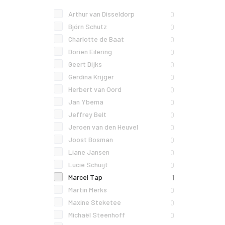
Arthur van Disseldorp
0
Björn Schutz
0
Charlotte de Baat
0
Dorien Eilering
0
Geert Dijks
0
Gerdina Krijger
0
Herbert van Oord
0
Jan Ybema
0
Jeffrey Belt
0
Jeroen van den Heuvel
0
Joost Bosman
0
Liane Jansen
0
Lucie Schuijt
0
Marcel Tap
1
Martin Merks
0
Maxine Steketee
0
Michaël Steenhoff
0