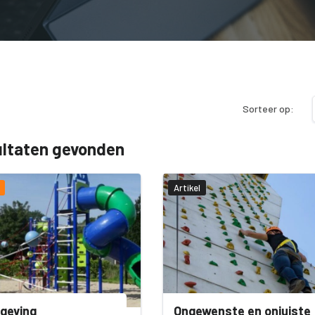
Sorteer op:
ultaten gevonden
Artikel
geving
Ongewenste en onjuiste