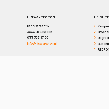
HISWA-RECRON
LEISURE
Storkstraat 24
Kampee
3833 LB Leusden
Groepe
033 303 97 00
Dagrecr
info@hiswarecron.nl
Buitens
RECRON
VOLG ONS OOK OP