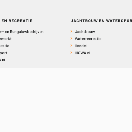
 EN RECREATIE
JACHTBOUW EN WATERSPO
r- en Bungalowbedrijven
Jachtbouw
nmarkt
Waterrecreatie
eatie
Handel
port
HISWA.nl
.nl