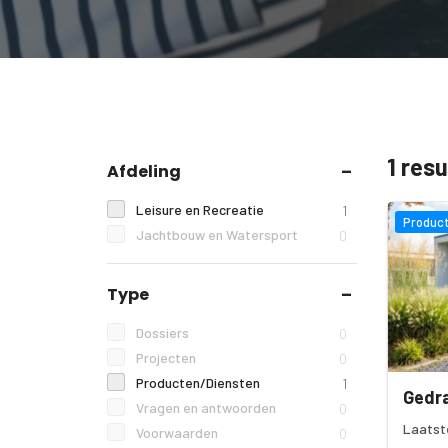
1 res
Afdeling
Leisure en Recreatie
1
Product
Jachtbouw en Watersport
0
Type
Dossiers
0
Projecten
0
Producten/Diensten
1
Gedra
Vragen en antwoorden
0
Laatst
Voorwaarden
0