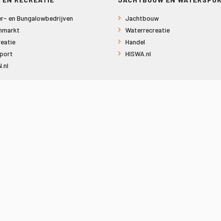
r- en Bungalowbedrijven
Jachtbouw
nmarkt
Waterrecreatie
eatie
Handel
port
HISWA.nl
.nl