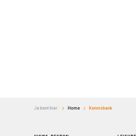
Je bent hier:
Home
Kennisbank
HISWA-RECRON
LEISURE