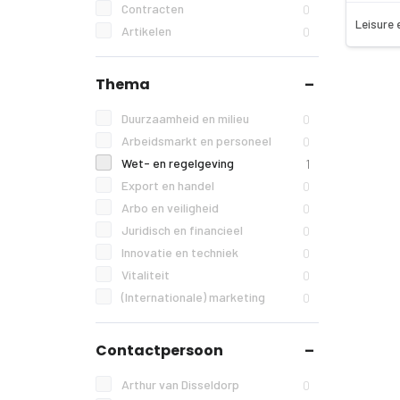
Contracten
0
Leisure 
Artikelen
0
Thema
Duurzaamheid en milieu
0
Arbeidsmarkt en personeel
0
Wet- en regelgeving
1
Export en handel
0
Arbo en veiligheid
0
Juridisch en financieel
0
Innovatie en techniek
0
Vitaliteit
0
(Internationale) marketing
0
Contactpersoon
Arthur van Disseldorp
0