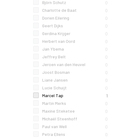
Björn Schutz
0
Charlotte de Baat
0
Dorien Eilering
0
Geert Dijks
0
Gerdina Krijger
0
Herbert van Oord
0
Jan Ybema
0
Jeffrey Belt
0
Jeroen van den Heuvel
0
Joost Bosman
0
Liane Jansen
0
Lucie Schuijt
0
Marcel Tap
1
Martin Merks
0
Maxine Steketee
0
Michaël Steenhoff
0
Paul van Well
0
Petra Ellens
0