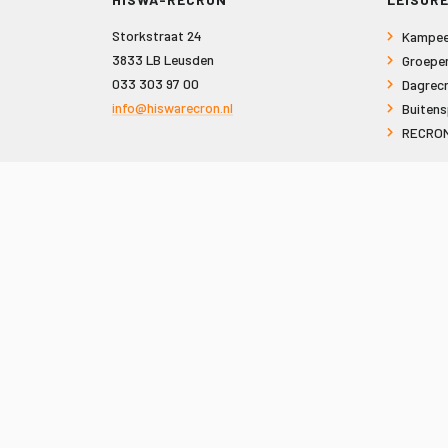
Storkstraat 24
Kampee
3833 LB Leusden
Groepe
033 303 97 00
Dagrecr
info@hiswarecron.nl
Buitens
RECRON
VOLG ONS OOK OP
© 2026