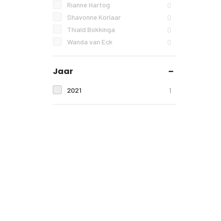
Rianne Hartog
0
Shavonne Korlaar
0
Thiald Bokkinga
0
Wanda van Eck
0
Jaar
2021
1