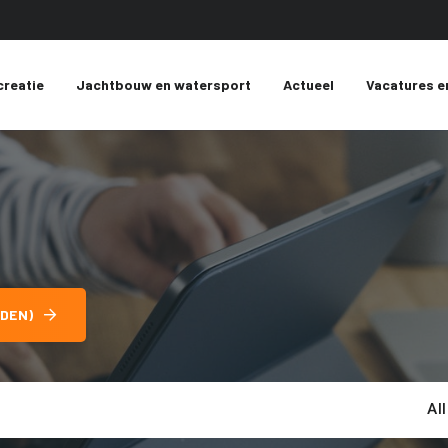
creatie
Jachtbouw en watersport
Actueel
Vacatures e
DEN)
Al