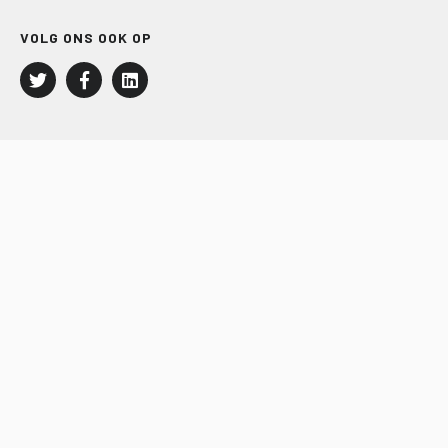
VOLG ONS OOK OP
LEISURE EN RECREATIE
Kampeer- en Bungalowbedrijven
Groepenmarkt
Dagrecreatie
Buitensport
RECRON.nl
JACHTBOUW EN WATERSPORT
Jachtbouw
Waterrecreatie
Handel
HISWA.nl