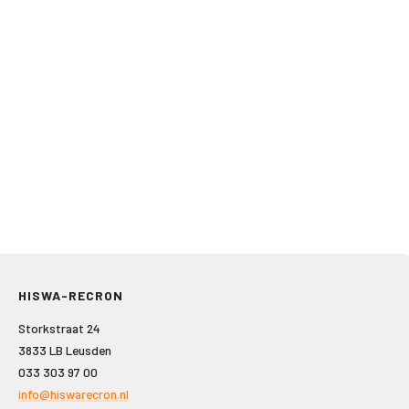
HISWA-RECRON
Storkstraat 24
3833 LB Leusden
033 303 97 00
info@hiswarecron.nl