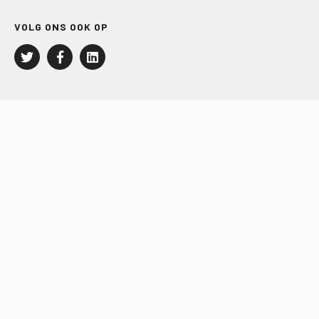
VOLG ONS OOK OP
LEISURE EN RECREATIE
Kampeer- en Bungalowbedrijven
Groepenmarkt
Dagrecreatie
Buitensport
RECRON.nl
JACHTBOUW EN WATERSPORT
Jachtbouw
Waterrecreatie
Handel
HISWA.nl