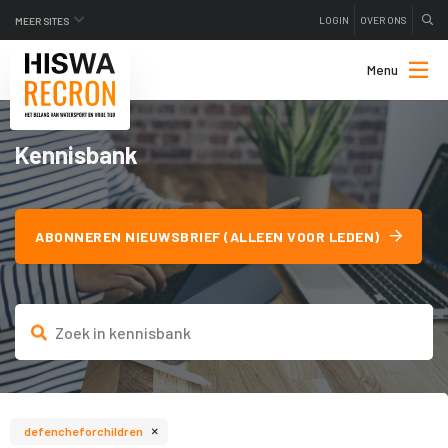
LOGIN
OVER ONS
MEER SITES
Menu
Kennisbank
ABONNEREN NIEUWSBRIEF (ALLEEN VOOR LEDEN)
×
defencheforchildren