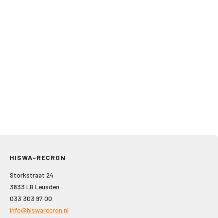
HISWA-RECRON
Storkstraat 24
3833 LB Leusden
033 303 97 00
info@hiswarecron.nl