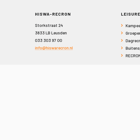
HISWA-RECRON
LEISURE
Storkstraat 24
Kampee
3833 LB Leusden
Groepe
033 303 97 00
Dagrecr
info@hiswarecron.nl
Buitens
RECRON
VOLG ONS OOK OP