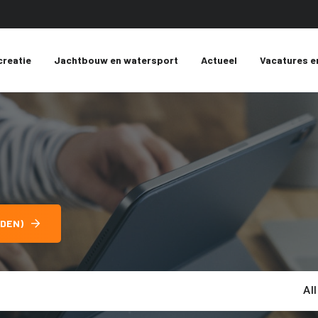
creatie
Jachtbouw en watersport
Actueel
Vacatures e
DEN)
Al