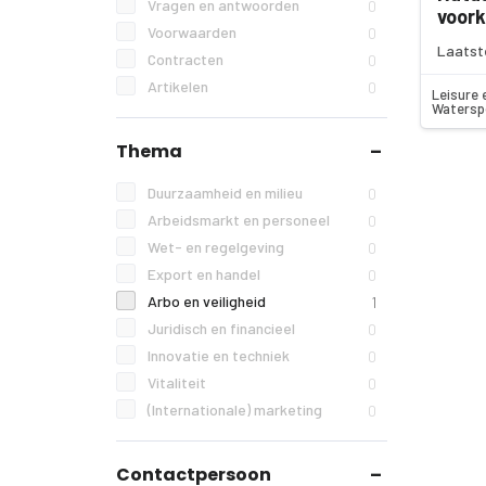
Vragen en antwoorden
0
voor
Voorwaarden
0
Laatst
Contracten
0
Artikelen
0
Leisure 
Watersp
Thema
Duurzaamheid en milieu
0
Arbeidsmarkt en personeel
0
Wet- en regelgeving
0
Export en handel
0
Arbo en veiligheid
1
Juridisch en financieel
0
Innovatie en techniek
0
Vitaliteit
0
(Internationale) marketing
0
Contactpersoon