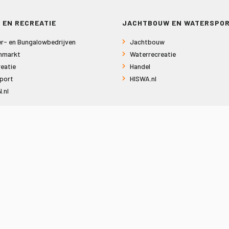
 EN RECREATIE
JACHTBOUW EN WATERSPO
r- en Bungalowbedrijven
Jachtbouw
nmarkt
Waterrecreatie
eatie
Handel
port
HISWA.nl
.nl