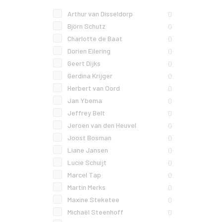
Arthur van Disseldorp
0
Björn Schutz
0
Charlotte de Baat
0
Dorien Eilering
0
Geert Dijks
0
Gerdina Krijger
0
Herbert van Oord
0
Jan Ybema
0
Jeffrey Belt
0
Jeroen van den Heuvel
0
Joost Bosman
0
Liane Jansen
0
Lucie Schuijt
0
Marcel Tap
0
Martin Merks
0
Maxine Steketee
0
Michaël Steenhoff
0