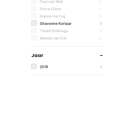
Paul van Well
0
Petra Ellens
0
Rianne Hartog
0
Shavonne Korlaar
1
Thiald Bokkinga
0
Wanda van Eck
0
Jaar
2019
1