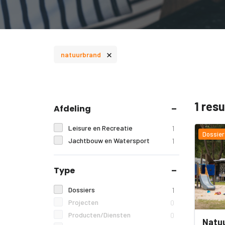
×
natuurbrand
1 res
Afdeling
Leisure en Recreatie
1
Dossier
Jachtbouw en Watersport
1
Type
Dossiers
1
Projecten
0
Producten/Diensten
0
Natu