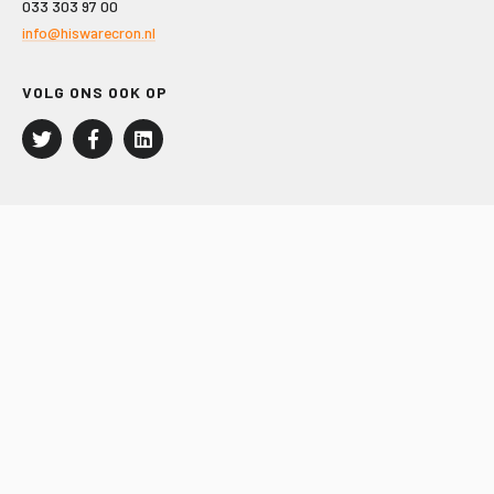
033 303 97 00
info@hiswarecron.nl
VOLG ONS OOK OP
LEISURE EN RECREATIE
Kampeer- en Bungalowbedrijven
Groepenmarkt
Dagrecreatie
Buitensport
RECRON.nl
JACHTBOUW EN WATERSPORT
Jachtbouw
Waterrecreatie