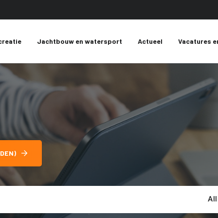
creatie
Jachtbouw en watersport
Actueel
Vacatures e
DEN)
Al