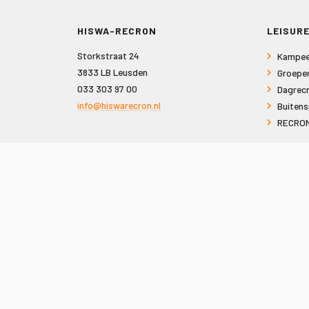
HISWA-RECRON
LEISURE
Storkstraat 24
Kampee
3833 LB Leusden
Groepe
033 303 97 00
Dagrecr
info@hiswarecron.nl
Buitens
RECRON
VOLG ONS OOK OP