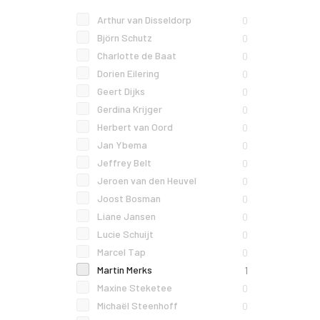
Arthur van Disseldorp
0
Björn Schutz
0
Charlotte de Baat
0
Dorien Eilering
0
Geert Dijks
0
Gerdina Krijger
0
Herbert van Oord
0
Jan Ybema
0
Jeffrey Belt
0
Jeroen van den Heuvel
0
Joost Bosman
0
Liane Jansen
0
Lucie Schuijt
0
Marcel Tap
0
Martin Merks
1
Maxine Steketee
0
Michaël Steenhoff
0