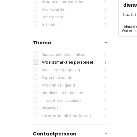
Vragen en antwoorden
0
diens
Voorwaarden
0
Laatst
Contracten
0
Artikelen
0
Leisure 
Watersp
Thema
Duurzaamheid en milieu
0
Arbeidsmarkt en personeel
1
Wet- en regelgeving
0
Export en handel
0
Arbo en veiligheid
0
Juridisch en financieel
0
Innovatie en techniek
0
Vitaliteit
0
(Internationale) marketing
0
Contactpersoon