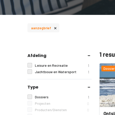
×
aanzegbrief
1 res
Afdeling
Leisure en Recreatie
1
Dossier
Jachtbouw en Watersport
1
Type
Dossiers
1
Projecten
0
Producten/Diensten
0
Ontsl