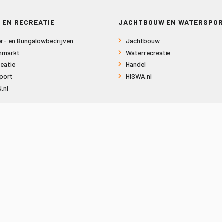
 EN RECREATIE
JACHTBOUW EN WATERSPO
r- en Bungalowbedrijven
Jachtbouw
nmarkt
Waterrecreatie
eatie
Handel
port
HISWA.nl
.nl