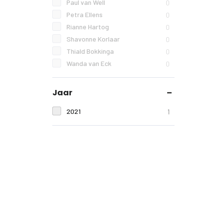
Paul van Well
0
Petra Ellens
0
Rianne Hartog
0
Shavonne Korlaar
0
Thiald Bokkinga
0
Wanda van Eck
0
Jaar
2021
1