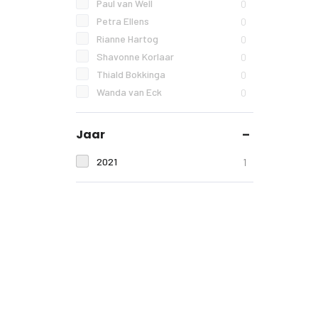
Paul van Well
0
Petra Ellens
0
Rianne Hartog
0
Shavonne Korlaar
0
Thiald Bokkinga
0
Wanda van Eck
0
Jaar
2021
1