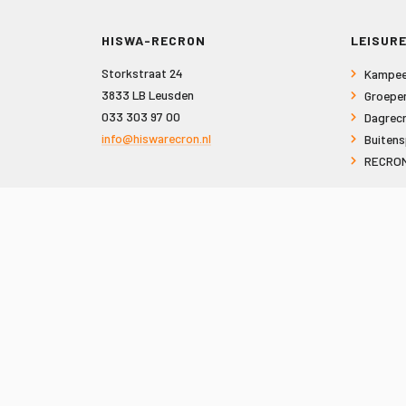
HISWA-RECRON
LEISURE
Storkstraat 24
Kampee
3833 LB Leusden
Groepe
033 303 97 00
Dagrecr
info@hiswarecron.nl
Buitens
RECRON
VOLG ONS OOK OP