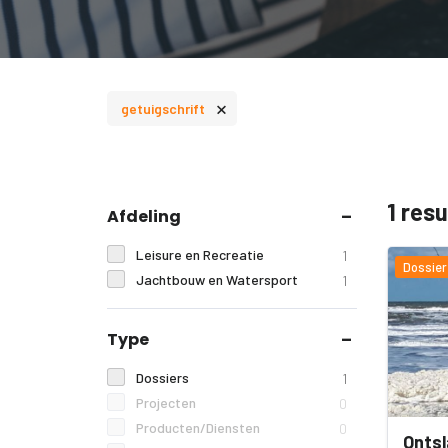
×
getuigschrift
1 res
Afdeling
Leisure en Recreatie
1
Dossier
Jachtbouw en Watersport
1
Type
Dossiers
1
Projecten
0
Producten/Diensten
0
Ontsl