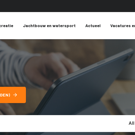
creatie
Jachtbouw en watersport
Actueel
Vacatures e
DEN)
Al