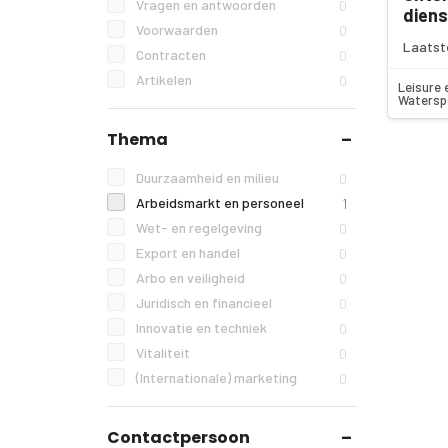
Vragen en antwoorden
0
diens
Voorwaarden
0
Laatst
Contracten
0
Artikelen
0
Leisure 
Watersp
Thema
Duurzaamheid en milieu
0
Arbeidsmarkt en personeel
1
Wet- en regelgeving
0
Export en handel
0
Arbo en veiligheid
0
Juridisch en financieel
0
Innovatie en techniek
0
Vitaliteit
0
(Internationale) marketing
0
Contactpersoon