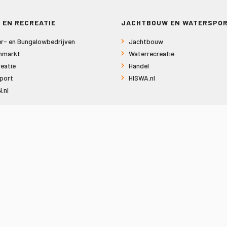
 EN RECREATIE
JACHTBOUW EN WATERSPO
r- en Bungalowbedrijven
Jachtbouw
nmarkt
Waterrecreatie
eatie
Handel
port
HISWA.nl
.nl