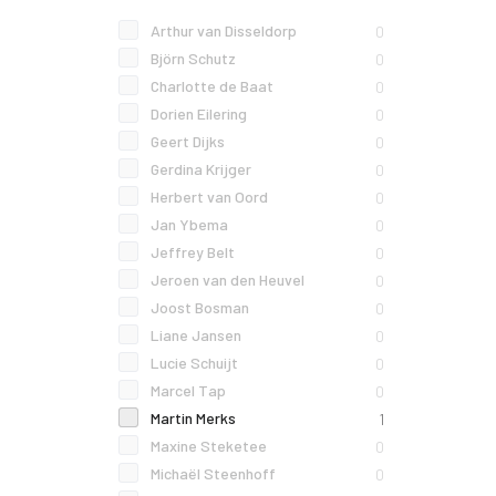
Arthur van Disseldorp
0
Björn Schutz
0
Charlotte de Baat
0
Dorien Eilering
0
Geert Dijks
0
Gerdina Krijger
0
Herbert van Oord
0
Jan Ybema
0
Jeffrey Belt
0
Jeroen van den Heuvel
0
Joost Bosman
0
Liane Jansen
0
Lucie Schuijt
0
Marcel Tap
0
Martin Merks
1
Maxine Steketee
0
Michaël Steenhoff
0