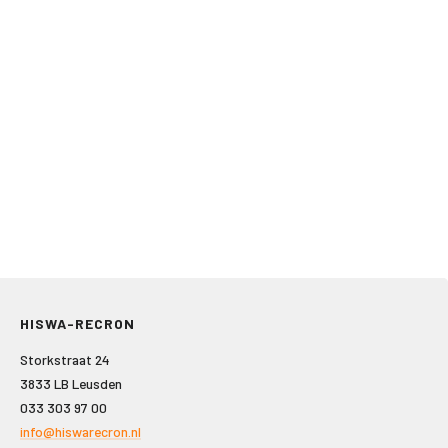
HISWA-RECRON
Storkstraat 24
3833 LB Leusden
033 303 97 00
info@hiswarecron.nl