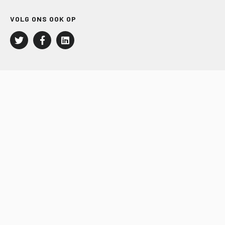
VOLG ONS OOK OP
LEISURE EN RECREATIE
Kampeer- en Bungalowbedrijven
Groepenmarkt
Dagrecreatie
Buitensport
RECRON.nl
JACHTBOUW EN WATERSPORT
Jachtbouw
Waterrecreatie
Handel
HISWA.nl