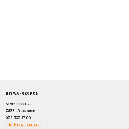
HISWA-RECRON
Storkstraat 24
3833 LB Leusden
033 303 97 00
info@hiswarecron.nl