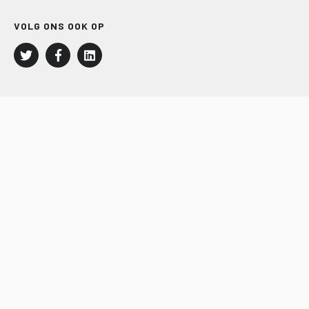
VOLG ONS OOK OP
LEISURE EN RECREATIE
Kampeer- en Bungalowbedrijven
Groepenmarkt
Dagrecreatie
Buitensport
RECRON.nl
JACHTBOUW EN WATERSPORT
Jachtbouw
Waterrecreatie
Handel
HISWA.nl