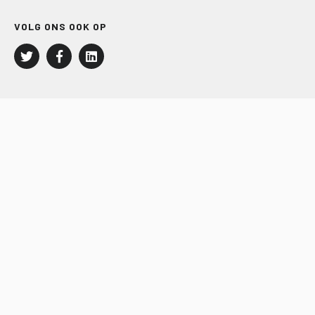
VOLG ONS OOK OP
LEISURE EN RECREATIE
Kampeer- en Bungalowbedrijven
Groepenmarkt
Dagrecreatie
Buitensport
RECRON.nl
JACHTBOUW EN WATERSPORT
Jachtbouw
Waterrecreatie
Handel
HISWA.nl