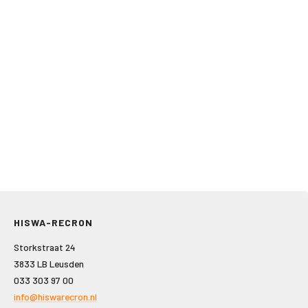
HISWA-RECRON
Storkstraat 24
3833 LB Leusden
033 303 97 00
info@hiswarecron.nl