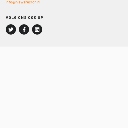
info@hiswarecron.nl
VOLG ONS OOK OP
LEISURE EN RECREATIE
Kampeer- en Bungalowbedrijven
Groepenmarkt
Dagrecreatie
Buitensport
RECRON.nl
JACHTBOUW EN WATERSPORT
Jachtbouw
Waterrecreatie
Handel