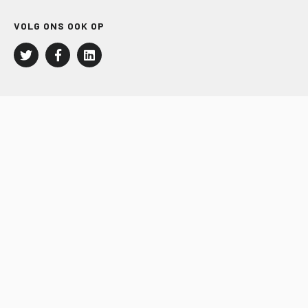
VOLG ONS OOK OP
LEISURE EN RECREATIE
Kampeer- en Bungalowbedrijven
Groepenmarkt
Dagrecreatie
Buitensport
RECRON.nl
JACHTBOUW EN WATERSPORT
Jachtbouw
Waterrecreatie
Handel
HISWA.nl