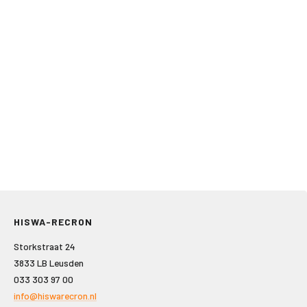
HISWA-RECRON
Storkstraat 24
3833 LB Leusden
033 303 97 00
info@hiswarecron.nl