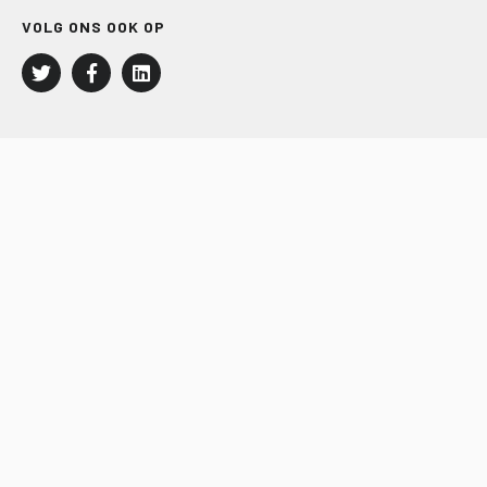
VOLG ONS OOK OP
LEISURE EN RECREATIE
Kampeer- en Bungalowbedrijven
Groepenmarkt
Dagrecreatie
Buitensport
RECRON.nl
JACHTBOUW EN WATERSPORT
Jachtbouw
Waterrecreatie
Handel
HISWA.nl