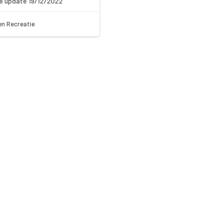
e update 19/12/2022
en Recreatie