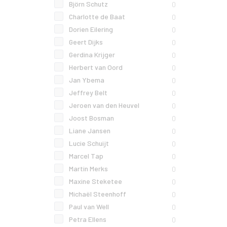
Björn Schutz
0
Charlotte de Baat
0
Dorien Eilering
0
Geert Dijks
0
Gerdina Krijger
0
Herbert van Oord
0
Jan Ybema
0
Jeffrey Belt
0
Jeroen van den Heuvel
0
Joost Bosman
0
Liane Jansen
0
Lucie Schuijt
0
Marcel Tap
0
Martin Merks
0
Maxine Steketee
0
Michaël Steenhoff
0
Paul van Well
0
Petra Ellens
0