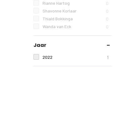
Rianne Hartog
0
Shavonne Korlaar
0
Thiald Bokkinga
0
Wanda van Eck
0
Jaar
2022
1