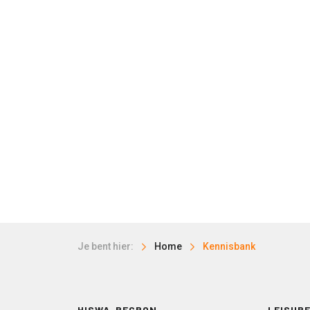
Je bent hier:
Home
Kennisbank
HISWA-RECRON
LEISURE