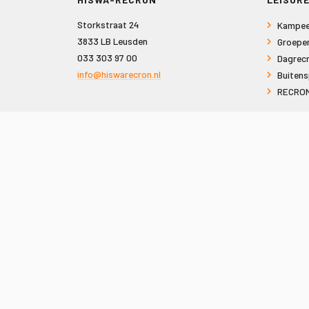
Storkstraat 24
Kampee
3833 LB Leusden
Groepe
033 303 97 00
Dagrecr
info@hiswarecron.nl
Buitens
RECRON
VOLG ONS OOK OP
© 2026