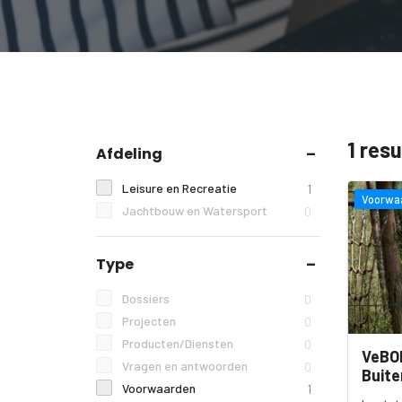
1 res
Afdeling
Leisure en Recreatie
1
Voorwa
Jachtbouw en Watersport
0
Type
Dossiers
0
Projecten
0
Producten/Diensten
0
VeBON
Vragen en antwoorden
0
Buite
Voorwaarden
1