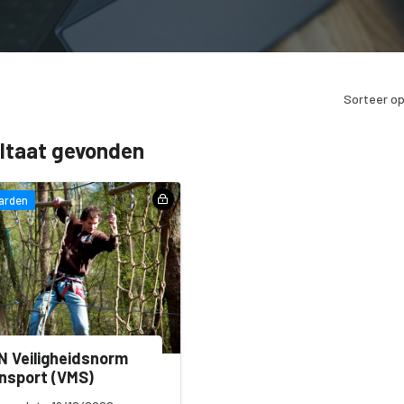
Sorteer op
ultaat gevonden
arden
 Veiligheidsnorm
nsport (VMS)