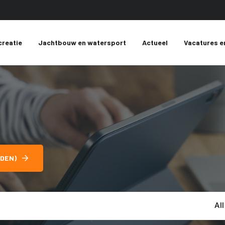
creatie
Jachtbouw en watersport
Actueel
Vacatures e
DEN)
Al