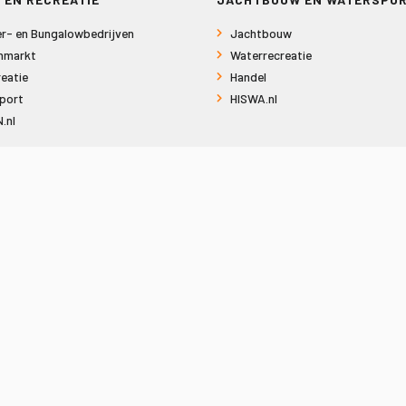
r- en Bungalowbedrijven
Jachtbouw
nmarkt
Waterrecreatie
eatie
Handel
port
HISWA.nl
.nl