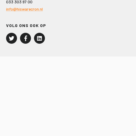
033 303 97 00
info@hiswarecron.nl
VOLG ONS OOK OP
LEISURE EN RECREATIE
Kampeer- en Bungalowbedrijven
Groepenmarkt
Dagrecreatie
Buitensport
RECRON.nl
JACHTBOUW EN WATERSPORT
Jachtbouw
Waterrecreatie